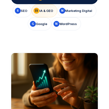
SEO
IA & GEO
Marketing Digital
S
IA
M
Google
WordPress
G
W