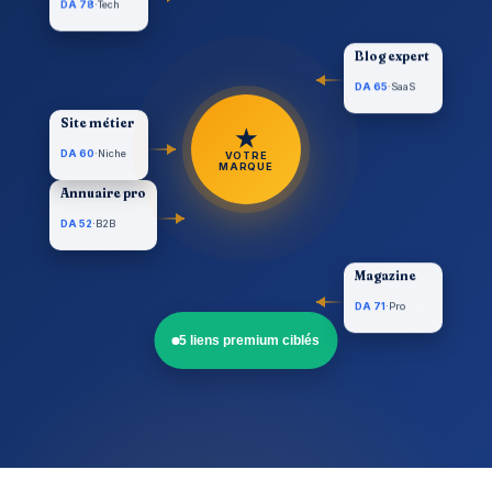
DA 78
·
Tech
Blog expert
DA 65
·
SaaS
Site métier
★
VOTRE
DA 60
·
Niche
MARQUE
Annuaire pro
DA 52
·
B2B
Magazine
DA 71
·
Pro
5 liens premium ciblés