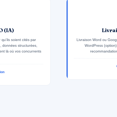
 (IA)
Livra
qu'ils soient cités par
Livraison Word ou Google
, données structurées,
WordPress (option). 
ent là où vos concurrents
recommandations
tion