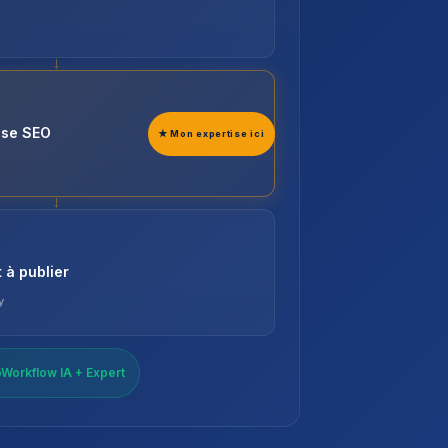
→
ise SEO
→
 à publier
y
Workflow IA + Expert