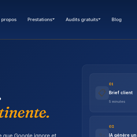
 propos
Prestations
Audits gratuits
Blog
01
.
📋
Brief client
5 minutes
tinente.
02
✨
e que Google ignore et
IA génère un