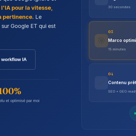
:
l'IA pour la vitesse,
30 secondes
a pertinence.
Le
e sur Google ET qui est
03
🎯
Marco optim
15 minutes
 workflow IA
04
✅
Contenu prêt
100%
SEO + GEO read
relu et optimisé par moi