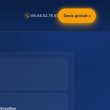
Devis gratuit
->
06.04.02.76.93
→
 brouillon