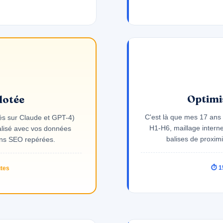
Optimi
lotée
C'est là que mes 17 ans d
és sur Claude et GPT-4)
H1-H6, maillage interne
ualisé avec vos données
balises de proxim
ions SEO repérées.
⏱ 1
utes