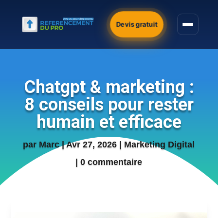
Devis gratuit
Chatgpt & marketing :
8 conseils pour rester
humain et efficace
par
Marc
|
Avr 27, 2026
|
Marketing Digital
|
0 commentaire