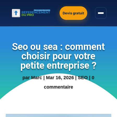
Devis gratuit
Seo ou sea : comment
choisir pour votre
petite entreprise ?
par
Marc
|
Mar 16, 2026
|
SEO
|
0
commentaire