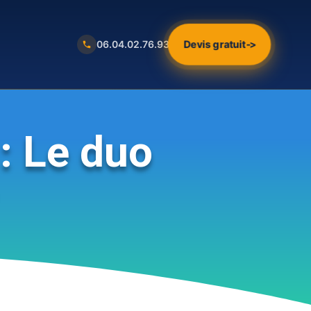
Devis gratuit
->
06.04.02.76.93
: Le duo