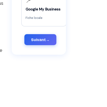
📍
us
Google My Business
Fiche locale
Suivant
→
ue